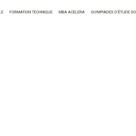
LE
FORMATION TECHNIQUE
MBA ACELERA
OLYMPIADES D'ÉTUDE SO
Formation Technique
AVR
19
UNE MISSION INTENSE AU SUCCÈS
RETENTISSANT : LA TOURNÉE
EUROPÉENNE DES SŒURS
SALÉSIENNES
Formation Technique
avril 19, 2023
Formation Entrepreneuriale
FÉV
9
MBA Acelera