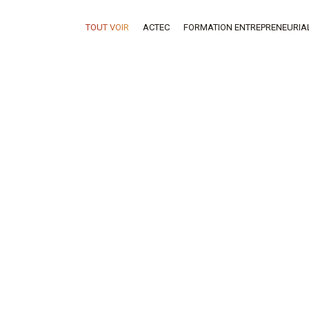
TOUT VOIR
ACTEC
FORMATION ENTREPRENEURIA
MBA Acelera
MAI
30
LE SÉMINAIRE INTERNATIONAL DU
RÉSEAU MBA ACTEC 2023 SE
TIENT AU GUATEMALA
MBA Acelera
mai 30, 2024
Formation Entrepreneuriale
FÉV
22
MBA Acelera