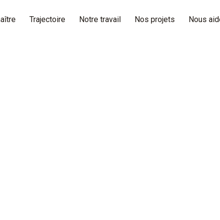
aître
Trajectoire
Notre travail
Nos projets
Nous aid