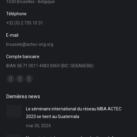
1030 Bruxelles - Belgique
Téléphone
+32 (0) 2 735 10 31
E-mail
brussels@actec-ong.org
Compte bancaire
IBAN: BE71 0011 4483 0069 (BIC: GEBABEBB)
Trouvez nous sur :
Facebook
YouTube
LinkedIn
page
page
page
Dernières news
opens
opens
opens
in
in
in
Le séminaire international du réseau MBA ACTEC
new
new
new
2023 se tient au Guatemala
window
window
window
mai 30, 2024