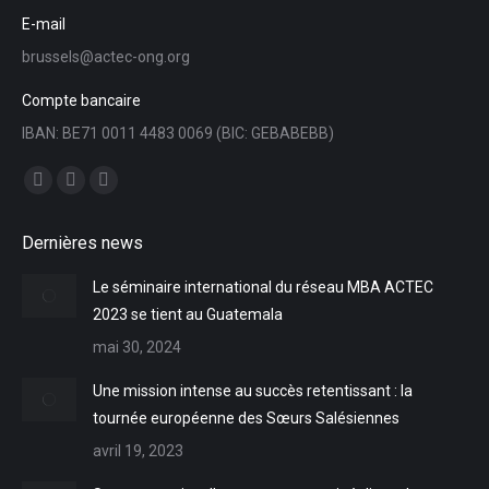
E-mail
brussels@actec-ong.org
Compte bancaire
IBAN: BE71 0011 4483 0069 (BIC: GEBABEBB)
Trouvez nous sur :
Facebook
YouTube
LinkedIn
page
page
page
Dernières news
opens
opens
opens
in
in
in
Le séminaire international du réseau MBA ACTEC
new
new
new
2023 se tient au Guatemala
window
window
window
mai 30, 2024
Une mission intense au succès retentissant : la
tournée européenne des Sœurs Salésiennes
avril 19, 2023