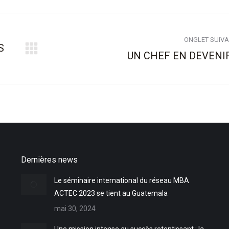
ONGLET SUIV
S
UN CHEF EN DEVENIR
Onglet
suivant
Dernières news
Le séminaire international du réseau MBA
ACTEC 2023 se tient au Guatemala
mai 30, 2024
Une mission intense au succès retentissant : la