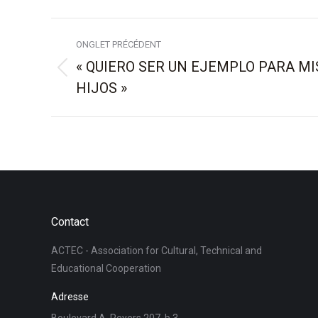
Navigation
ONGLET PRÉCÉDENT
de
« QUIERO SER UN EJEMPLO PARA MI
Onglet
HIJOS »
commentaire
précédent
Contact
ACTEC - Association for Cultural, Technical and
Educational Cooperation
Adresse
Boulevard A. Reyers 207, b.3