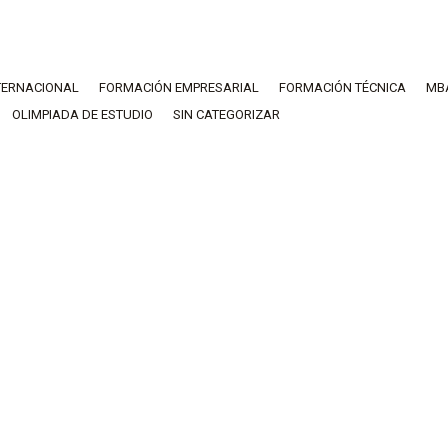
TERNACIONAL
FORMACIÓN EMPRESARIAL
FORMACIÓN TÉCNICA
MB
OLIMPIADA DE ESTUDIO
SIN CATEGORIZAR
Formación Técnica
ABR
19
UNA INTENSA MISIÓN CON UN
ÉXITO ROTUNDO: LA GIRA
EUROPEA DE LAS HERMANAS
SALESIANAS
Formación Técnica
19 abril, 2023