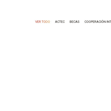
VER TODO
ACTEC
BECAS
COOPERACIÓN IN
MBA Acelera
MAY
30
microMBA
EL SEMINARIO INTERNACIONAL DE
LA RED MBA ACTEC 2023 SE LLEVA
A CABO EN GUATEMALA
MBA Acelera
,
microMBA
30 mayo, 2024