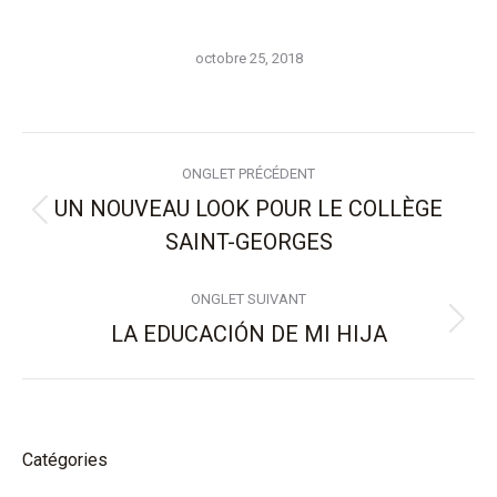
octobre 25, 2018
Navigation
ONGLET PRÉCÉDENT
de
UN NOUVEAU LOOK POUR LE COLLÈGE
Onglet
SAINT-GEORGES
commentaire
précédent
ONGLET SUIVANT
LA EDUCACIÓN DE MI HIJA
Onglet
suivant
Catégories