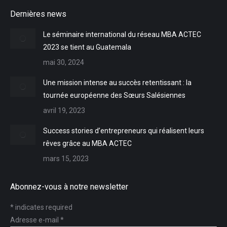
page
page
page
Dernières news
opens
opens
opens
in
in
in
Le séminaire international du réseau MBA ACTEC
new
new
new
2023 se tient au Guatemala
window
window
window
mai 30, 2024
Une mission intense au succès retentissant : la
tournée européenne des Sœurs Salésiennes
avril 19, 2023
Success stories d’entrepreneurs qui réalisent leurs
rêves grâce au MBA ACTEC
mars 15, 2023
Abonnez-vous à notre newsletter
*
indicates required
Adresse e-mail
*