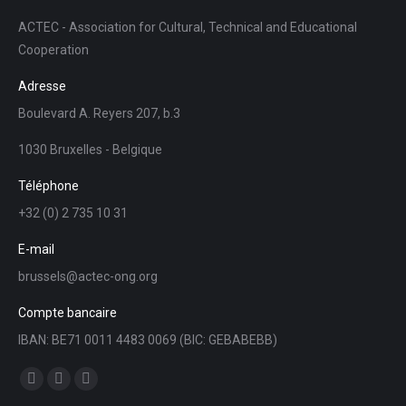
ACTEC - Association for Cultural, Technical and Educational
Cooperation
Adresse
Boulevard A. Reyers 207, b.3
1030 Bruxelles - Belgique
Téléphone
+32 (0) 2 735 10 31
E-mail
brussels@actec-ong.org
Compte bancaire
IBAN: BE71 0011 4483 0069 (BIC: GEBABEBB)
Trouvez nous sur :
Facebook
YouTube
LinkedIn