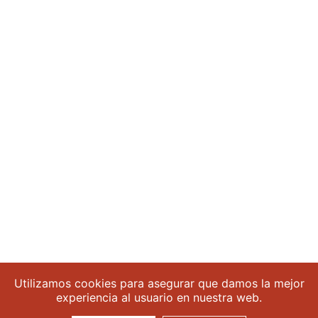
CINCO MESES DESPUÉS DEL
TERREMOTO…
ACTEC
Por
Calmo Agency
15 diciembre, 2021
Cinco meses después del terremoto…
¿Encontraremos nuestras escuelas rehabilitadas en el
saco de Santa Claus? El potente terremoto del 14 de
agosto de 2021 ha dejado tras de sí huellas difíciles
de borrar, tanto que cuando visitamos las zonas más
afectadas del sur del país no podemos creer que
hayan pasado cinco meses desde su impacto…
Utilizamos cookies para asegurar que damos la mejor
experiencia al usuario en nuestra web.