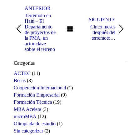
Navegación
entre
ANTERIOR
Terremoto en
publicaciones
SIGUIENTE
Haití – El
Departamento
Cinco meses
Publicación
Publicación
de proyectos de
después del
anterior:
siguiente:
la FMA, un
terremoto…
actor clave
sobre el terreno
Categorías
ACTEC
(11)
Becas
(8)
Cooperación Internacional
(1)
Formación Empresarial
(9)
Formación Técnica
(19)
MBA Acelera
(3)
microMBA
(12)
Olimpiada de estudio
(1)
Sin categorizar
(2)