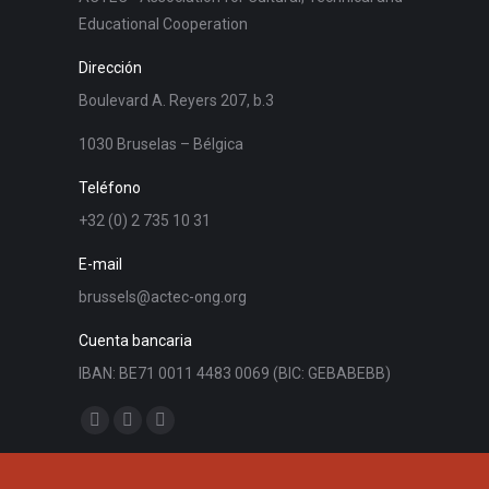
Educational Cooperation
Dirección
Boulevard A. Reyers 207, b.3
1030 Bruselas – Bélgica
Teléfono
+32 (0) 2 735 10 31
E-mail
brussels@actec-ong.org
Cuenta bancaria
IBAN: BE71 0011 4483 0069 (BIC: GEBABEBB)
Encuéntranos en:
Facebook
YouTube
Linkedin
page
page
page