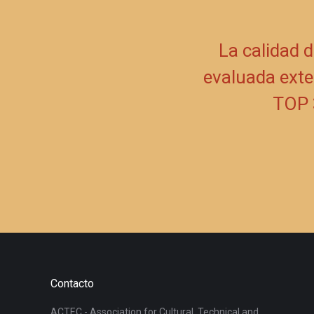
La calidad d
evaluada exte
TOP 3
Contacto
ACTEC - Association for Cultural, Technical and