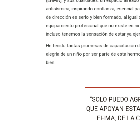
(EHMA), y sus cualidades: un espacio aireado y
antisísmica, inspirando confianza; esencial pa
de dirección es serio y bien formado, al igu
equipamiento profesional que no existe en nin
incluso tenemos la sensación de estar ya ejer
He tenido tantas promesas de capacitación de 
alegría de un niño por ser parte de esta herm
bien.
“SOLO PUEDO AG
QUE APOYAN ESTA
EHMA, DE LA C