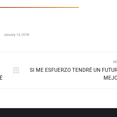
January 14, 2018
N
SI ME ESFUERZO TENDRÉ UN FUTU
Next
É
MEJ
post: