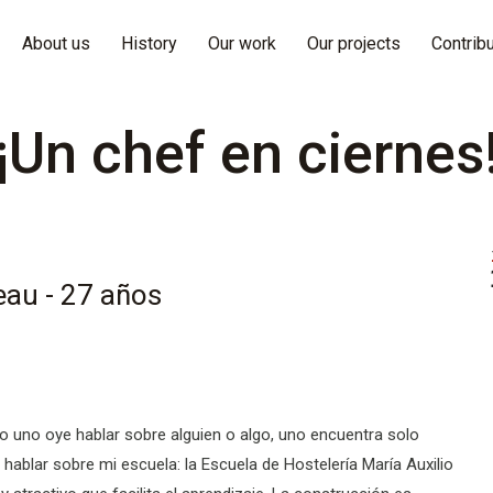
About us
History
Our work
Our projects
Contrib
¡Un chef en ciernes
eau - 27 años
 uno oye hablar sobre alguien o algo, uno encuentra solo
e hablar sobre mi escuela: la Escuela de Hostelería María Auxilio