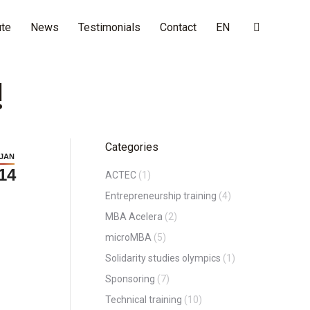
ute
News
Testimonials
Contact
EN
Search:
!
Categories
JAN
14
ACTEC
(1)
Entrepreneurship training
(4)
MBA Acelera
(2)
microMBA
(5)
Solidarity studies olympics
(1)
Sponsoring
(7)
Technical training
(10)