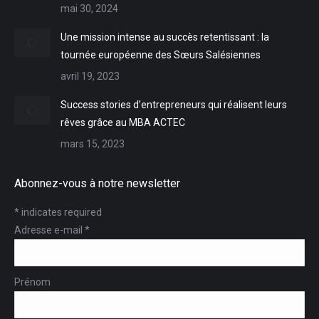
window
window
window
mai 30, 2024
Une mission intense au succès retentissant : la
tournée européenne des Sœurs Salésiennes
avril 19, 2023
Success stories d’entrepreneurs qui réalisent leurs
rêves grâce au MBA ACTEC
mars 15, 2023
Abonnez-vous à notre newsletter
*
indicates required
Adresse e-mail
*
Prénom