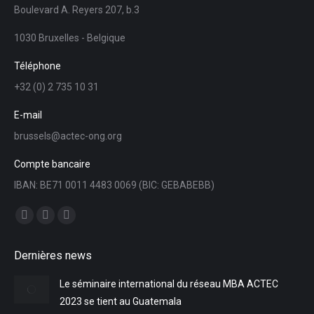
Boulevard A. Reyers 207, b.3
1030 Bruxelles - Belgique
Téléphone
+32 (0) 2 735 10 31
E-mail
brussels@actec-ong.org
Compte bancaire
IBAN: BE71 0011 4483 0069 (BIC: GEBABEBB)
Trouvez nous sur :
Facebook
YouTube
LinkedIn
page
page
page
Dernières news
opens
opens
opens
in
in
in
Le séminaire international du réseau MBA ACTEC
new
new
new
2023 se tient au Guatemala