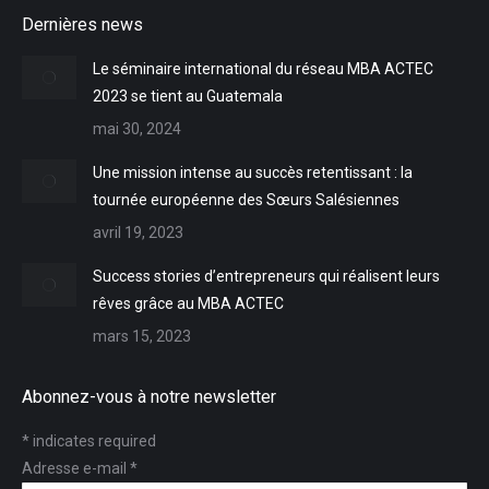
page
page
page
Dernières news
opens
opens
opens
in
in
in
Le séminaire international du réseau MBA ACTEC
new
new
new
2023 se tient au Guatemala
window
window
window
mai 30, 2024
Une mission intense au succès retentissant : la
tournée européenne des Sœurs Salésiennes
avril 19, 2023
Success stories d’entrepreneurs qui réalisent leurs
rêves grâce au MBA ACTEC
mars 15, 2023
Abonnez-vous à notre newsletter
*
indicates required
Adresse e-mail
*