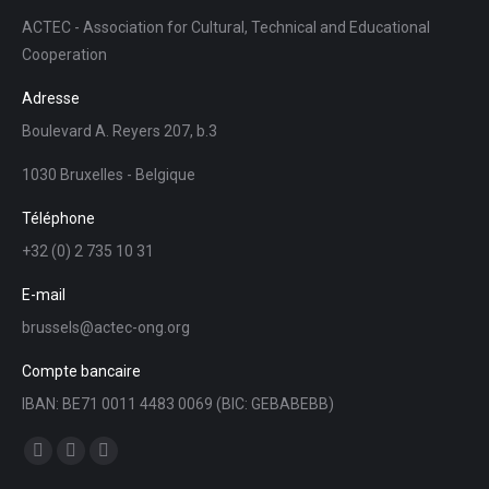
ACTEC - Association for Cultural, Technical and Educational
Cooperation
Adresse
Boulevard A. Reyers 207, b.3
1030 Bruxelles - Belgique
Téléphone
+32 (0) 2 735 10 31
E-mail
brussels@actec-ong.org
Compte bancaire
IBAN: BE71 0011 4483 0069 (BIC: GEBABEBB)
Trouvez nous sur :
Facebook
YouTube
LinkedIn