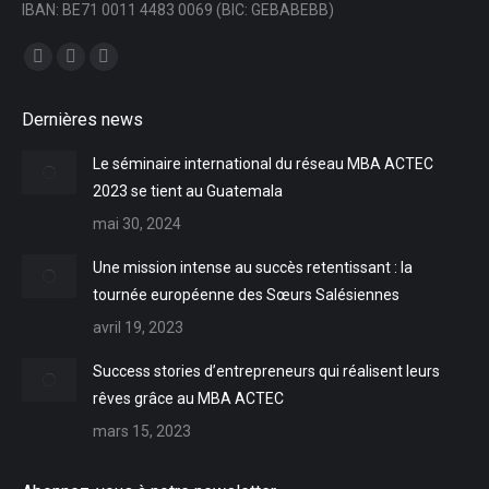
IBAN: BE71 0011 4483 0069 (BIC: GEBABEBB)
Trouvez nous sur :
Facebook
YouTube
LinkedIn
page
page
page
Dernières news
opens
opens
opens
in
in
in
Le séminaire international du réseau MBA ACTEC
new
new
new
2023 se tient au Guatemala
window
window
window
mai 30, 2024
Une mission intense au succès retentissant : la
tournée européenne des Sœurs Salésiennes
avril 19, 2023
Success stories d’entrepreneurs qui réalisent leurs
rêves grâce au MBA ACTEC
mars 15, 2023