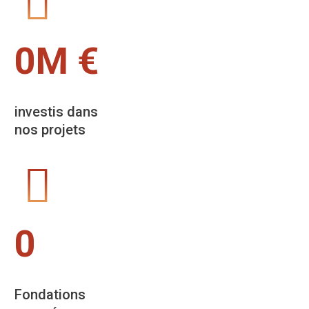
0
M €
investis dans
nos projets
0
Fondations