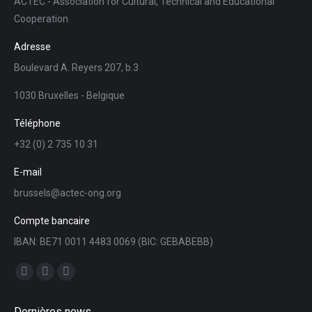
ACTEC - Association for Cultural, Technical and Educational
Cooperation
Adresse
Boulevard A. Reyers 207, b.3
1030 Bruxelles - Belgique
Téléphone
+32 (0) 2 735 10 31
E-mail
brussels@actec-ong.org
Compte bancaire
IBAN: BE71 0011 4483 0069 (BIC: GEBABEBB)
Trouvez nous sur :
Facebook
YouTube
LinkedIn
page
page
page
Dernières news