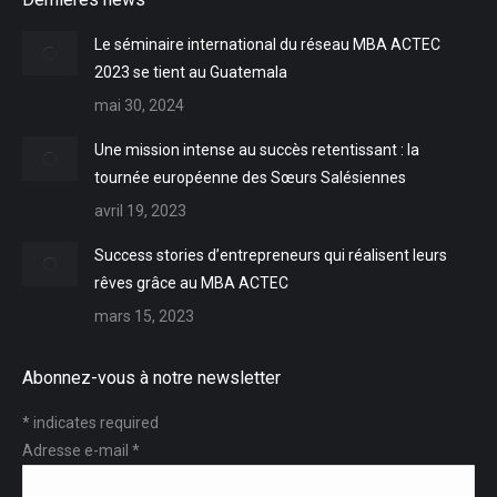
opens
opens
opens
in
in
in
Le séminaire international du réseau MBA ACTEC
new
new
new
2023 se tient au Guatemala
window
window
window
mai 30, 2024
Une mission intense au succès retentissant : la
tournée européenne des Sœurs Salésiennes
avril 19, 2023
Success stories d’entrepreneurs qui réalisent leurs
rêves grâce au MBA ACTEC
mars 15, 2023
Abonnez-vous à notre newsletter
*
indicates required
Adresse e-mail
*