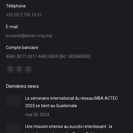
Téléphone
+32 (0) 2 735 10 31
E-mail
brussels@actec-ong.org
Compte bancaire
IBAN: BE71 0011 4483 0069 (BIC: GEBABEBB)
Trouvez nous sur :
Facebook
YouTube
LinkedIn
page
page
page
Dernières news
opens
opens
opens
in
in
in
Le séminaire international du réseau MBA ACTEC
new
new
new
2023 se tient au Guatemala
window
window
window
mai 30, 2024
Une mission intense au succès retentissant : la