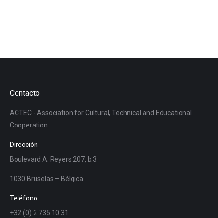
Contacto
ACTEC - Association for Cultural, Technical and Educational
Cooperation
Dirección
Boulevard A. Reyers 207, b.3
1030 Bruselas – Bélgica
Teléfono
+32 (0) 2 735 10 31