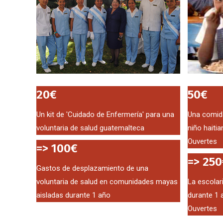
20€
50€
Un kit de 'Cuidado de Enfermería' para una
Una comida
voluntaria de salud guatemalteca
niño haiti
Ouvertes
=> 100€
=> 250
Gastos de desplazamiento de una
voluntaria de salud en comunidades mayas
La escolar
aisladas durante 1 año
durante 1 
Ouvertes