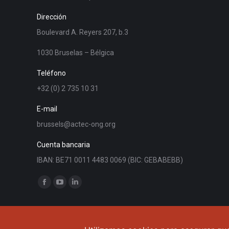
Dirección
Boulevard A. Reyers 207, b.3
1030 Bruselas – Bélgica
Teléfono
+32 (0) 2 735 10 31
E-mail
brussels@actec-ong.org
Cuenta bancaria
IBAN: BE71 0011 4483 0069 (BIC: GEBABEBB)
Encuéntranos en:
Facebook
YouTube
Linkedin
page
page
page
opens
opens
opens
in
in
in