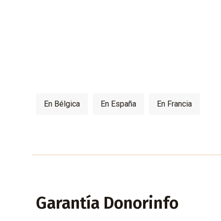
En Bélgica
En España
En Francia
Garantía Donorinfo