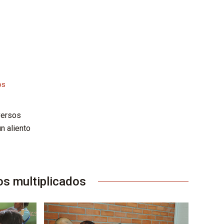
os
versos
n aliento
os multiplicados