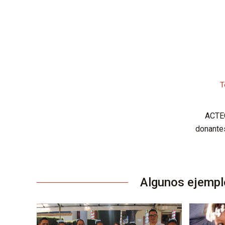
T
ACTEC
donantes
Algunos ejemplo