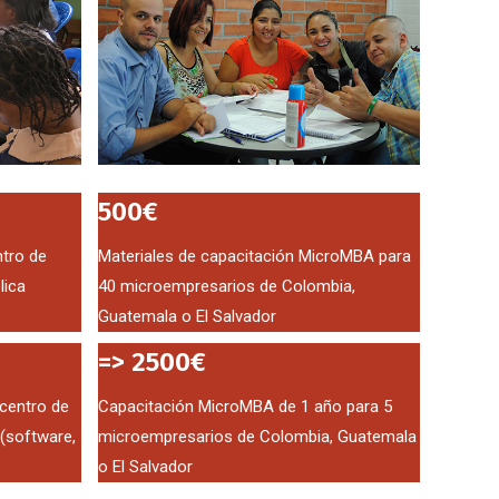
500€
tro de
Materiales de capacitación MicroMBA para
lica
40 microempresarios de Colombia,
Guatemala o El Salvador
=> 2500€
centro de
Capacitación MicroMBA de 1 año para 5
(software,
microempresarios de Colombia, Guatemala
o El Salvador