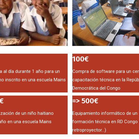
100€
 al día durante 1 año para un
Compra de software para un cen
ano inscrito en una escuela Mains
capacitación técnica en la Repúb
Democrática del Congo
€
=> 500€
ización de un niño haitiano
Equipamiento informático de un 
año en una escuela Mains
formación técnica en RD Congo 
retroproyector...)