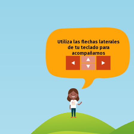
Utiliza las flechas laterales
de tu teclado para
acompañarnos