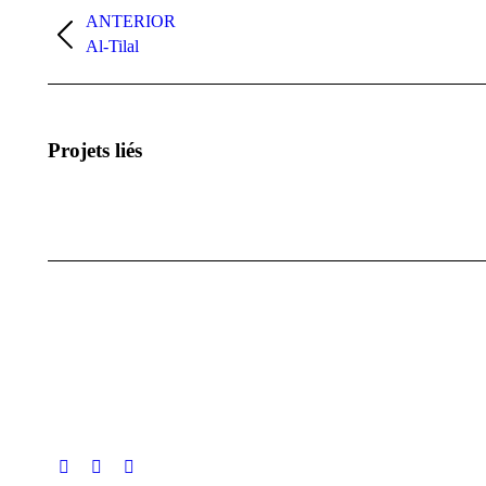
entre
ANTERIOR
Proyecto
Al-Tilal
proyectos
anterior
Projets liés