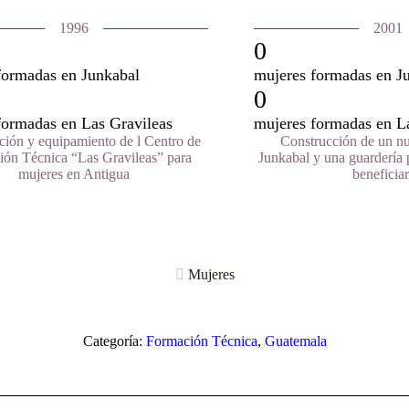
1996
2001
0
formadas en Junkabal
mujeres formadas en J
0
formadas en Las Gravileas
mujeres formadas en L
ción y equipamiento de l Centro de
Construcción de un nu
ón Técnica “Las Gravileas” para
Junkabal y una guardería p
mujeres en Antigua
beneficiar
Mujeres
Categoría:
Formación Técnica
,
Guatemala