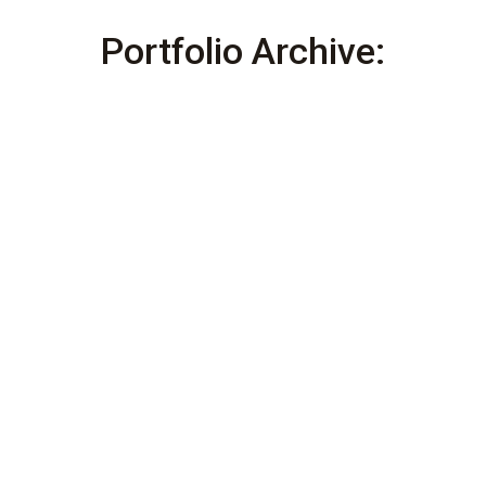
Portfolio Archive:
UTZ SAMAJ
Formation Technique
,
Guatemala
Par
ACTEC-admin