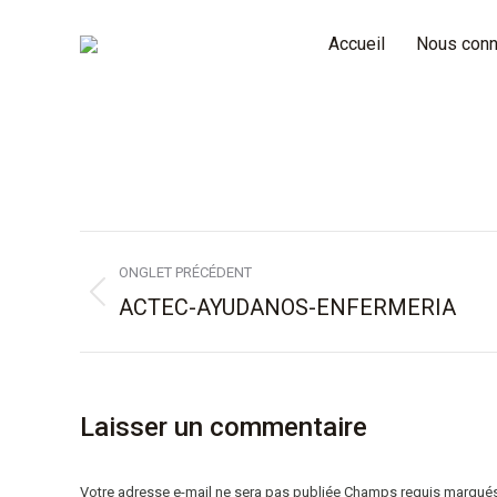
Accueil
Nous conn
Navigation
ONGLET PRÉCÉDENT
de
ACTEC-AYUDANOS-ENFERMERIA
Onglet
précédent
commentaire
Laisser un commentaire
Votre adresse e-mail ne sera pas publiée Champs requis marqué