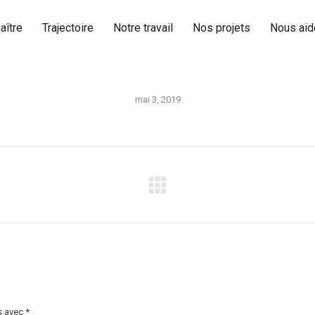
aître
Trajectoire
Notre travail
Nos projets
Nous aid
mai 3, 2019
Onglet
suivant
s avec
*