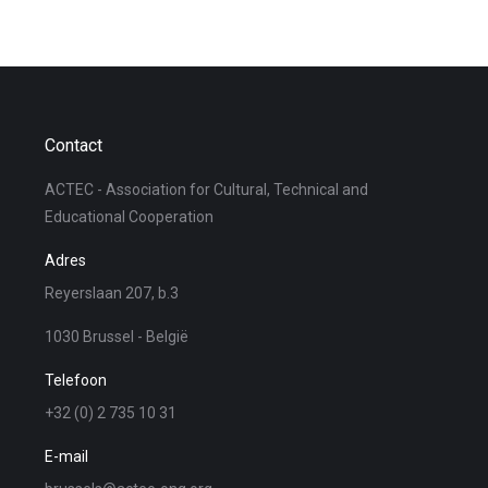
Contact
ACTEC - Association for Cultural, Technical and
Educational Cooperation
Adres
Reyerslaan 207, b.3
1030 Brussel - België
Telefoon
+32 (0) 2 735 10 31
E-mail