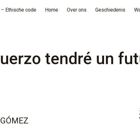
t – Ethische code
Home
Over ons
Geschiedenis
Wa
uerzo tendré un fu
 GÓMEZ