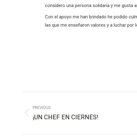
considero una persona solidaria y me gusta a
Con el apoyo me han brindado he podido culmi
las que me enseñaron valores y a luchar por l
Post
navigation
PREVIOUS
¡UN CHEF EN CIERNES!
Previous
post: