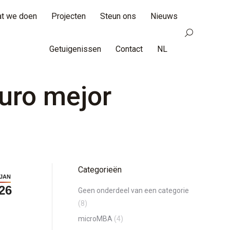
t we doen
Projecten
Steun ons
Nieuws
Search:
Getuigenissen
Contact
NL
turo mejor
Categorieën
JAN
26
Geen onderdeel van een categorie
(8)
microMBA
(4)