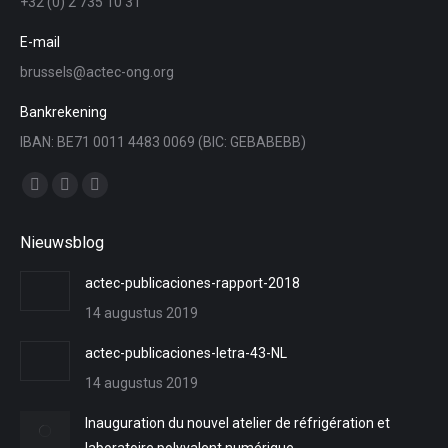
+32 (0) 2 735 10 31
E-mail
brussels@actec-ong.org
Bankrekening
IBAN: BE71 0011 4483 0069 (BIC: GEBABEBB)
Vind ons op:
Facebook
YouTube
Linkedin
page
page
page
Nieuwsblog
opens
opens
opens
in
in
in
actec-publicaciones-rapport-2018
new
new
new
14 augustus 2019
window
window
window
actec-publicaciones-letra-43-NL
14 augustus 2019
Inauguration du nouvel atelier de réfrigération et
laboratoire polyvalent numérique