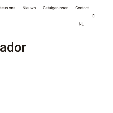
teun ons
Nieuws
Getuigenissen
Contact
Search:
NL
ador