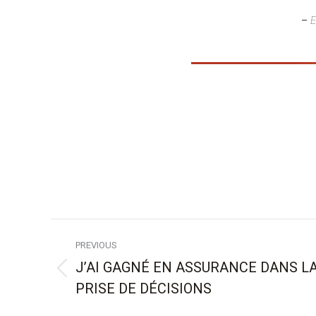
–
E
Post
PREVIOUS
navigation
J’AI GAGNÉ EN ASSURANCE DANS L
Previous
PRISE DE DÉCISIONS
post: