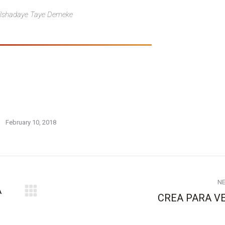
lshadaye Taye Demeke
February 10, 2018
N
A
CREA PARA V
Next
post: