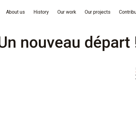
About us
History
Our work
Our projects
Contrib
Un nouveau départ 