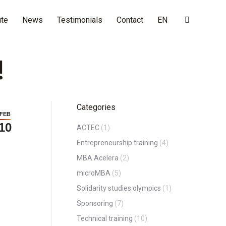
ute
News
Testimonials
Contact
EN
Search:
!
Categories
FEB
10
ACTEC
(1)
Entrepreneurship training
(4)
MBA Acelera
(2)
microMBA
(5)
Solidarity studies olympics
(1)
Sponsoring
(7)
Technical training
(10)