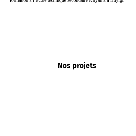
formation à l’Ecole technique secondaire Kiryama à Ruyigi.
Nos projets