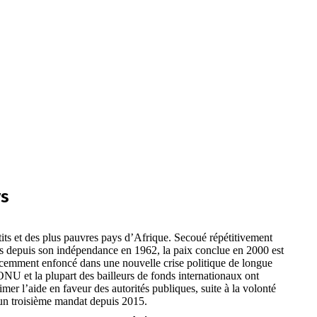
ys
tits et des plus pauvres pays d’Afrique. Secoué répétitivement
es depuis son indépendance en 1962, la paix conclue en 2000 est
 récemment enfoncé dans une nouvelle crise politique de longue
’ONU et la plupart des bailleurs de fonds internationaux ont
mer l’aide en faveur des autorités publiques, suite à la volonté
 un troisième mandat depuis 2015.