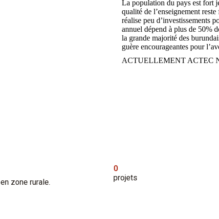
La population du pays est fort 
qualité de l’enseignement reste
réalise peu d’investissements po
annuel dépend à plus de 50% de 
la grande majorité des burundais
guère encourageantes pour l’ave
ACTUELLEMENT ACTEC NE
0
projets
en zone rurale.