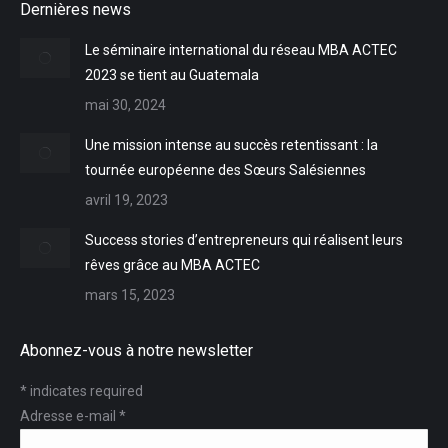
Dernières news
opens
opens
opens
in
in
in
Le séminaire international du réseau MBA ACTEC
new
new
new
2023 se tient au Guatemala
window
window
window
mai 30, 2024
Une mission intense au succès retentissant : la
tournée européenne des Sœurs Salésiennes
avril 19, 2023
Success stories d’entrepreneurs qui réalisent leurs
rêves grâce au MBA ACTEC
mars 15, 2023
Abonnez-vous à notre newsletter
*
indicates required
Adresse e-mail
*