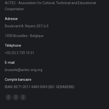
ACTEC - Association for Cultural, Technical and Educational
Cooperation
Adresse
Boulevard A. Reyers 207, b.3
1030 Bruxelles - Belgique
Téléphone
+32 (0) 2 735 10 31
E-mail
brussels@actec-ong.org
Compte bancaire
IBAN: BE71 0011 4483 0069 (BIC: GEBABEBB)
Trouvez nous sur :
Facebook
YouTube
LinkedIn
page
page
page